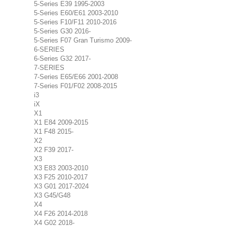
5-Series E39 1995-2003
5-Series E60/E61 2003-2010
5-Series F10/F11 2010-2016
5-Series G30 2016-
5-Series F07 Gran Turismo 2009-
6-SERIES
6-Series G32 2017-
7-SERIES
7-Series E65/E66 2001-2008
7-Series F01/F02 2008-2015
i3
iX
X1
X1 E84 2009-2015
X1 F48 2015-
X2
X2 F39 2017-
X3
X3 E83 2003-2010
X3 F25 2010-2017
X3 G01 2017-2024
X3 G45/G48
X4
X4 F26 2014-2018
X4 G02 2018-