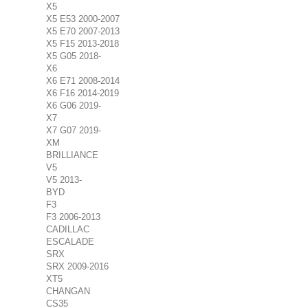
X5
X5 E53 2000-2007
X5 E70 2007-2013
X5 F15 2013-2018
X5 G05 2018-
X6
X6 E71 2008-2014
X6 F16 2014-2019
X6 G06 2019-
X7
X7 G07 2019-
XM
BRILLIANCE
V5
V5 2013-
BYD
F3
F3 2006-2013
CADILLAC
ESCALADE
SRX
SRX 2009-2016
XT5
CHANGAN
CS35