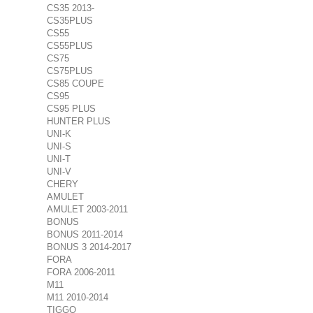
CS35 2013-
CS35PLUS
CS55
CS55PLUS
CS75
CS75PLUS
CS85 COUPE
CS95
CS95 PLUS
HUNTER PLUS
UNI-K
UNI-S
UNI-T
UNI-V
CHERY
AMULET
AMULET 2003-2011
BONUS
BONUS 2011-2014
BONUS 3 2014-2017
FORA
FORA 2006-2011
M11
M11 2010-2014
TIGGO