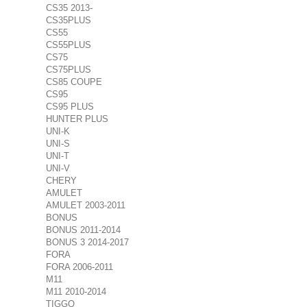
CS35 2013-
CS35PLUS
CS55
CS55PLUS
CS75
CS75PLUS
CS85 COUPE
CS95
CS95 PLUS
HUNTER PLUS
UNI-K
UNI-S
UNI-T
UNI-V
CHERY
AMULET
AMULET 2003-2011
BONUS
BONUS 2011-2014
BONUS 3 2014-2017
FORA
FORA 2006-2011
M11
M11 2010-2014
TIGGO