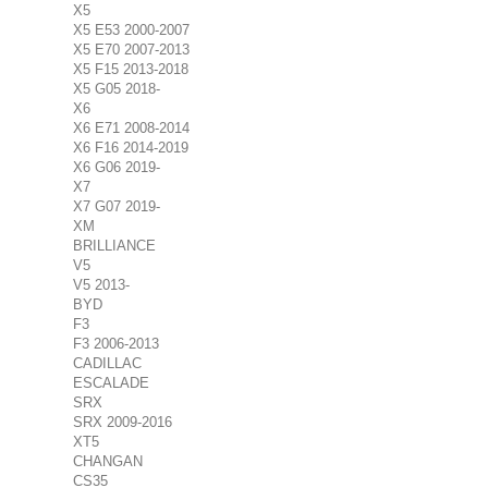
X5
X5 E53 2000-2007
X5 E70 2007-2013
X5 F15 2013-2018
X5 G05 2018-
X6
X6 E71 2008-2014
X6 F16 2014-2019
X6 G06 2019-
X7
X7 G07 2019-
XM
BRILLIANCE
V5
V5 2013-
BYD
F3
F3 2006-2013
CADILLAC
ESCALADE
SRX
SRX 2009-2016
XT5
CHANGAN
CS35