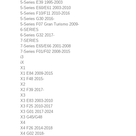
5-Series E39 1995-2003
5-Series E60/E61 2003-2010
5-Series F10/F11 2010-2016
5-Series G30 2016-
5-Series F07 Gran Turismo 2009-
6-SERIES
6-Series G32 2017-
7-SERIES
7-Series E65/E66 2001-2008
7-Series F01/F02 2008-2015
i3
iX
X1
X1 E84 2009-2015
X1 F48 2015-
X2
X2 F39 2017-
X3
X3 E83 2003-2010
X3 F25 2010-2017
X3 G01 2017-2024
X3 G45/G48
X4
X4 F26 2014-2018
X4 G02 2018-