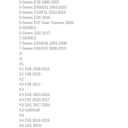
5-Series E39 1995-2003
5-Series E60/E61 2003-2010
5-Series F10/F11 2010-2016
5-Series G30 2016-
5-Series F07 Gran Turismo 2009-
6-SERIES
6-Series G32 2017-
7-SERIES
7-Series E65/E66 2001-2008
7-Series F01/F02 2008-2015
i3
iX
X1
X1 E84 2009-2015
X1 F48 2015-
X2
X2 F39 2017-
X3
X3 E83 2003-2010
X3 F25 2010-2017
X3 G01 2017-2024
X3 G45/G48
X4
X4 F26 2014-2018
X4 G02 2018-