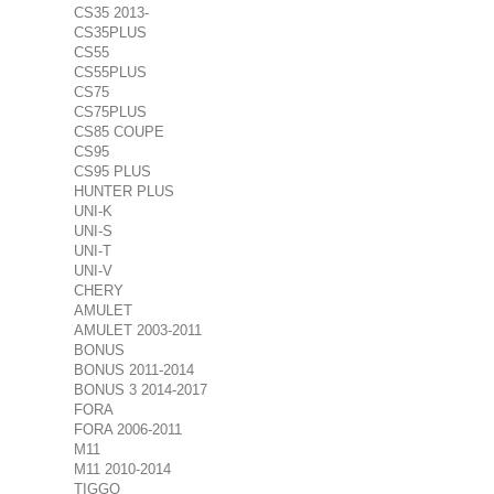
CS35 2013-
CS35PLUS
CS55
CS55PLUS
CS75
CS75PLUS
CS85 COUPE
CS95
CS95 PLUS
HUNTER PLUS
UNI-K
UNI-S
UNI-T
UNI-V
CHERY
AMULET
AMULET 2003-2011
BONUS
BONUS 2011-2014
BONUS 3 2014-2017
FORA
FORA 2006-2011
M11
M11 2010-2014
TIGGO