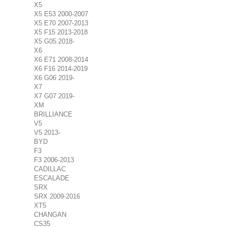
X5
X5 E53 2000-2007
X5 E70 2007-2013
X5 F15 2013-2018
X5 G05 2018-
X6
X6 E71 2008-2014
X6 F16 2014-2019
X6 G06 2019-
X7
X7 G07 2019-
XM
BRILLIANCE
V5
V5 2013-
BYD
F3
F3 2006-2013
CADILLAC
ESCALADE
SRX
SRX 2009-2016
XT5
CHANGAN
CS35