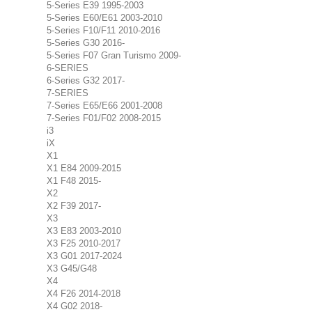
5-Series E39 1995-2003
5-Series E60/E61 2003-2010
5-Series F10/F11 2010-2016
5-Series G30 2016-
5-Series F07 Gran Turismo 2009-
6-SERIES
6-Series G32 2017-
7-SERIES
7-Series E65/E66 2001-2008
7-Series F01/F02 2008-2015
i3
iX
X1
X1 E84 2009-2015
X1 F48 2015-
X2
X2 F39 2017-
X3
X3 E83 2003-2010
X3 F25 2010-2017
X3 G01 2017-2024
X3 G45/G48
X4
X4 F26 2014-2018
X4 G02 2018-