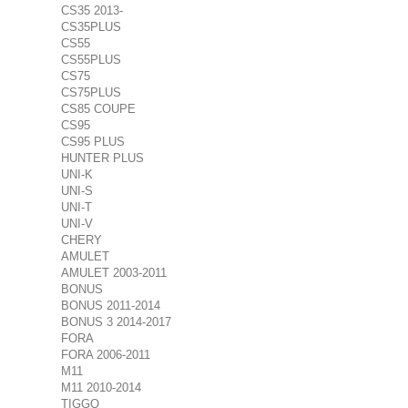
CS35 2013-
CS35PLUS
CS55
CS55PLUS
CS75
CS75PLUS
CS85 COUPE
CS95
CS95 PLUS
HUNTER PLUS
UNI-K
UNI-S
UNI-T
UNI-V
CHERY
AMULET
AMULET 2003-2011
BONUS
BONUS 2011-2014
BONUS 3 2014-2017
FORA
FORA 2006-2011
M11
M11 2010-2014
TIGGO