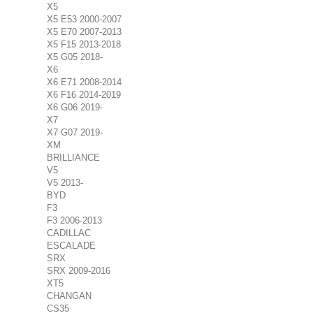
X5
X5 E53 2000-2007
X5 E70 2007-2013
X5 F15 2013-2018
X5 G05 2018-
X6
X6 E71 2008-2014
X6 F16 2014-2019
X6 G06 2019-
X7
X7 G07 2019-
XM
BRILLIANCE
V5
V5 2013-
BYD
F3
F3 2006-2013
CADILLAC
ESCALADE
SRX
SRX 2009-2016
XT5
CHANGAN
CS35