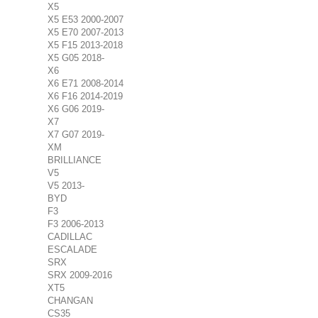
X5
X5 E53 2000-2007
X5 E70 2007-2013
X5 F15 2013-2018
X5 G05 2018-
X6
X6 E71 2008-2014
X6 F16 2014-2019
X6 G06 2019-
X7
X7 G07 2019-
XM
BRILLIANCE
V5
V5 2013-
BYD
F3
F3 2006-2013
CADILLAC
ESCALADE
SRX
SRX 2009-2016
XT5
CHANGAN
CS35