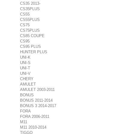
CS35 2013-
CS35PLUS
CS55
CS55PLUS
CS75
CS75PLUS
CS85 COUPE
CS95
CS95 PLUS
HUNTER PLUS
UNI-K
UNI-S
UNI-T
UNI-V
CHERY
AMULET
AMULET 2003-2011
BONUS
BONUS 2011-2014
BONUS 3 2014-2017
FORA
FORA 2006-2011
M11
M11 2010-2014
TIGGO