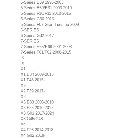
5-Series E39 1995-2003
5-Series E60/E61 2003-2010
5-Series F10/F11 2010-2016
5-Series G30 2016-
5-Series F07 Gran Turismo 2009-
6-SERIES
6-Series G32 2017-
7-SERIES
7-Series E65/E66 2001-2008
7-Series F01/F02 2008-2015
i3
iX
X1
X1 E84 2009-2015
X1 F48 2015-
X2
X2 F39 2017-
X3
X3 E83 2003-2010
X3 F25 2010-2017
X3 G01 2017-2024
X3 G45/G48
X4
X4 F26 2014-2018
X4 G02 2018-