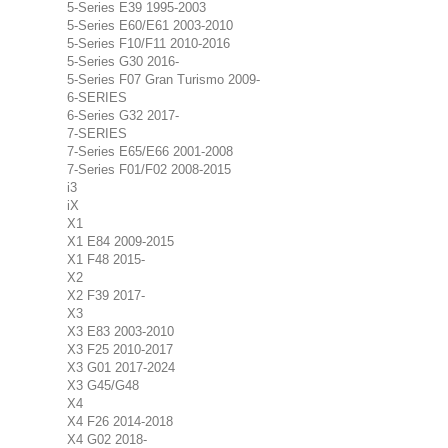
5-Series E39 1995-2003
5-Series E60/E61 2003-2010
5-Series F10/F11 2010-2016
5-Series G30 2016-
5-Series F07 Gran Turismo 2009-
6-SERIES
6-Series G32 2017-
7-SERIES
7-Series E65/E66 2001-2008
7-Series F01/F02 2008-2015
i3
iX
X1
X1 E84 2009-2015
X1 F48 2015-
X2
X2 F39 2017-
X3
X3 E83 2003-2010
X3 F25 2010-2017
X3 G01 2017-2024
X3 G45/G48
X4
X4 F26 2014-2018
X4 G02 2018-