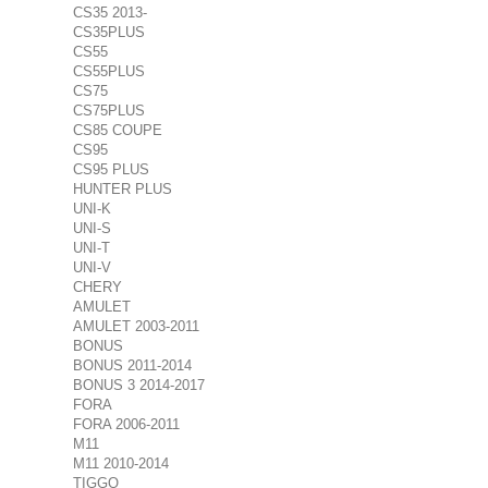
CS35 2013-
CS35PLUS
CS55
CS55PLUS
CS75
CS75PLUS
CS85 COUPE
CS95
CS95 PLUS
HUNTER PLUS
UNI-K
UNI-S
UNI-T
UNI-V
CHERY
AMULET
AMULET 2003-2011
BONUS
BONUS 2011-2014
BONUS 3 2014-2017
FORA
FORA 2006-2011
M11
M11 2010-2014
TIGGO