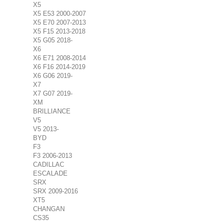
X5
X5 E53 2000-2007
X5 E70 2007-2013
X5 F15 2013-2018
X5 G05 2018-
X6
X6 E71 2008-2014
X6 F16 2014-2019
X6 G06 2019-
X7
X7 G07 2019-
XM
BRILLIANCE
V5
V5 2013-
BYD
F3
F3 2006-2013
CADILLAC
ESCALADE
SRX
SRX 2009-2016
XT5
CHANGAN
CS35