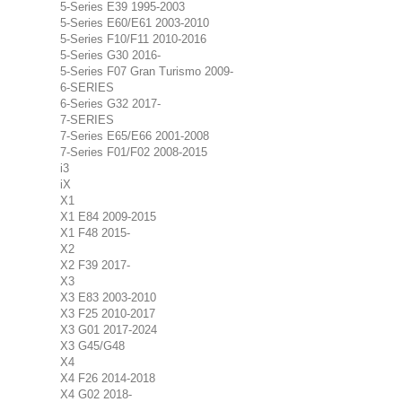
5-Series E39 1995-2003
5-Series E60/E61 2003-2010
5-Series F10/F11 2010-2016
5-Series G30 2016-
5-Series F07 Gran Turismo 2009-
6-SERIES
6-Series G32 2017-
7-SERIES
7-Series E65/E66 2001-2008
7-Series F01/F02 2008-2015
i3
iX
X1
X1 E84 2009-2015
X1 F48 2015-
X2
X2 F39 2017-
X3
X3 E83 2003-2010
X3 F25 2010-2017
X3 G01 2017-2024
X3 G45/G48
X4
X4 F26 2014-2018
X4 G02 2018-