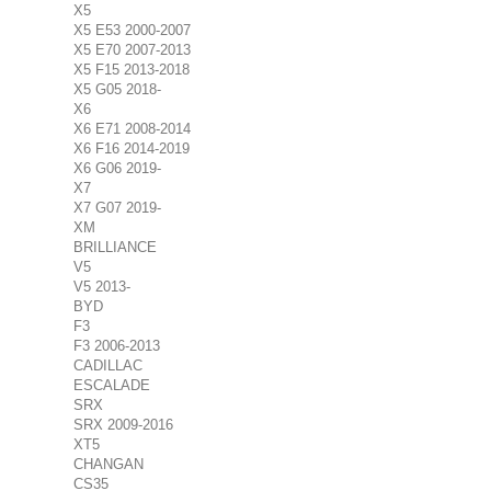
X5
X5 E53 2000-2007
X5 E70 2007-2013
X5 F15 2013-2018
X5 G05 2018-
X6
X6 E71 2008-2014
X6 F16 2014-2019
X6 G06 2019-
X7
X7 G07 2019-
XM
BRILLIANCE
V5
V5 2013-
BYD
F3
F3 2006-2013
CADILLAC
ESCALADE
SRX
SRX 2009-2016
XT5
CHANGAN
CS35