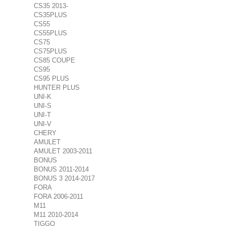
CS35 2013-
CS35PLUS
CS55
CS55PLUS
CS75
CS75PLUS
CS85 COUPE
CS95
CS95 PLUS
HUNTER PLUS
UNI-K
UNI-S
UNI-T
UNI-V
CHERY
AMULET
AMULET 2003-2011
BONUS
BONUS 2011-2014
BONUS 3 2014-2017
FORA
FORA 2006-2011
M11
M11 2010-2014
TIGGO