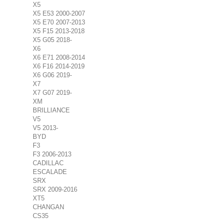
X5
X5 E53 2000-2007
X5 E70 2007-2013
X5 F15 2013-2018
X5 G05 2018-
X6
X6 E71 2008-2014
X6 F16 2014-2019
X6 G06 2019-
X7
X7 G07 2019-
XM
BRILLIANCE
V5
V5 2013-
BYD
F3
F3 2006-2013
CADILLAC
ESCALADE
SRX
SRX 2009-2016
XT5
CHANGAN
CS35