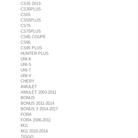
CS35 2013-
CS35PLUS
CS55
CS55PLUS
CS75
CS75PLUS
CS85 COUPE
CS95
CS95 PLUS
HUNTER PLUS
UNI-K
UNI-S
UNI-T
UNI-V
CHERY
AMULET
AMULET 2003-2011
BONUS
BONUS 2011-2014
BONUS 3 2014-2017
FORA
FORA 2006-2011
M11
M11 2010-2014
TIGGO