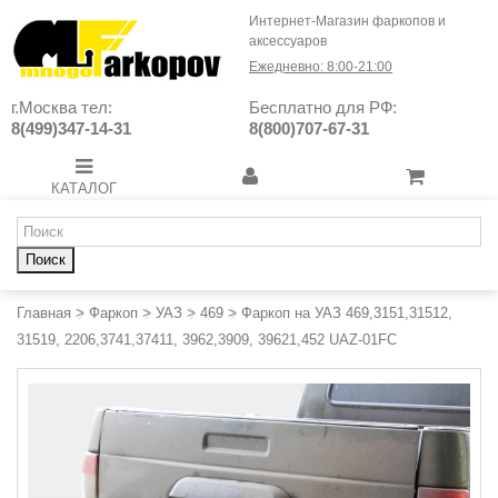
Интернет-Магазин фаркопов и
аксессуаров
Ежедневно: 8:00-21:00
г.Москва тел:
Бесплатно для РФ:
8(499)347-14-31
8(800)707-67-31
КАТАЛОГ
Поиск
Главная
>
Фаркоп
>
УАЗ
>
469
>
Фаркоп на УАЗ 469,3151,31512,
31519, 2206,3741,37411, 3962,3909, 39621,452 UAZ-01FC