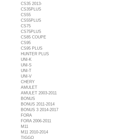
CS35 2013-
CS35PLUS
CS55
CS55PLUS
CS75
CS75PLUS
CS85 COUPE
CS95
CS95 PLUS
HUNTER PLUS
UNI-K
UNI-S
UNI-T
UNI-V
CHERY
AMULET
AMULET 2003-2011
BONUS
BONUS 2011-2014
BONUS 3 2014-2017
FORA
FORA 2006-2011
M11
M11 2010-2014
TIGGO