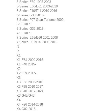
5-Series E39 1995-2003
5-Series E60/E61 2003-2010
5-Series F10/F11 2010-2016
5-Series G30 2016-
5-Series F07 Gran Turismo 2009-
6-SERIES
6-Series G32 2017-
7-SERIES
7-Series E65/E66 2001-2008
7-Series F01/F02 2008-2015
i3
iX
X1
X1 E84 2009-2015
X1 F48 2015-
X2
X2 F39 2017-
X3
X3 E83 2003-2010
X3 F25 2010-2017
X3 G01 2017-2024
X3 G45/G48
X4
X4 F26 2014-2018
X4 G02 2018-