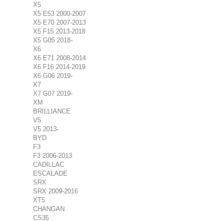
X5
X5 E53 2000-2007
X5 E70 2007-2013
X5 F15 2013-2018
X5 G05 2018-
X6
X6 E71 2008-2014
X6 F16 2014-2019
X6 G06 2019-
X7
X7 G07 2019-
XM
BRILLIANCE
V5
V5 2013-
BYD
F3
F3 2006-2013
CADILLAC
ESCALADE
SRX
SRX 2009-2016
XT5
CHANGAN
CS35