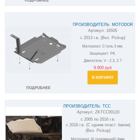
ПОДРОБНЕЕ
ПРОИЗВОДИТЕЛЬ: MOTODOR
Артикул:
16505
ЗАЩИТА РК UAZ (УАЗ) PATRIOT
с 2013 г.в. (Вкл. Pickup)
16505
Материал:
Сталь 3 мм.
Защищает:
РК.
Двигатель:
V - 2.3, 2.7
9 800 руб
В КОРЗИНУ
ПОДРОБНЕЕ
ПРОИЗВОДИТЕЛЬ: ТСС
Артикул:
ZKTCC00120
ЗАЩИТА РУЛЕВЫХ ТЯГ УАЗ PATRIOT
с 2005 по 2016 г.в.
ZKTCC00120
с 2016 г.в. (С одним пласт. баком)
(Вкл. Pickup)
Материал:
AL(алюминий) 4мм.