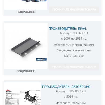
УТОЧНЯЙТЕ НАЛИЧИЕ ТОВАРА
ПОДРОБНЕЕ
ПРОИЗВОДИТЕЛЬ: RIVAL
Артикул:
333.6301.1
ЗАЩИТА РУЛЕВЫХ ТЯГ УАЗ PATRIOT
с 2007 по 2014 г.в.
333.6301.1
Материал:
AL(алюминий) 3мм.
Защищает:
Рулевые тяги.
Двигатель:
Все.
УТОЧНЯЙТЕ НАЛИЧИЕ ТОВАРА
ПОДРОБНЕЕ
ПРОИЗВОДИТЕЛЬ: АВТОБРОНЯ
Артикул:
222.06312.1
ЗАЩИТА РУЛЕВЫХ ТЯГ УСИЛЕННАЯ UAZ
с 2014 г.в.
PATRIOT 222.06312.1
Материал:
Сталь 3 мм.