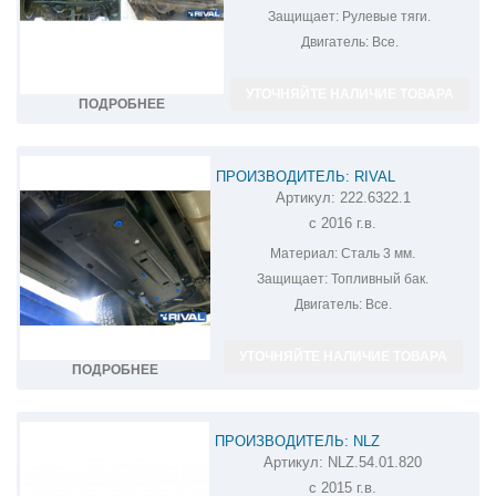
Защищает:
Рулевые тяги.
Двигатель:
Все.
УТОЧНЯЙТЕ НАЛИЧИЕ ТОВАРА
ПОДРОБНЕЕ
ПРОИЗВОДИТЕЛЬ: RIVAL
Артикул:
222.6322.1
ЗАЩИТА ТОПЛИВНОГО БАКА UAZ
с 2016 г.в.
PATRIOT 222.6322.1
Материал:
Сталь 3 мм.
Защищает:
Топливный бак.
Двигатель:
Все.
УТОЧНЯЙТЕ НАЛИЧИЕ ТОВАРА
ПОДРОБНЕЕ
ПРОИЗВОДИТЕЛЬ: NLZ
Артикул:
NLZ.54.01.820
ЗАЩИТА РУЛЕВЫХ ТЯГ НА УАЗ
с 2015 г.в.
PATRIOT NLZ.54.01.820