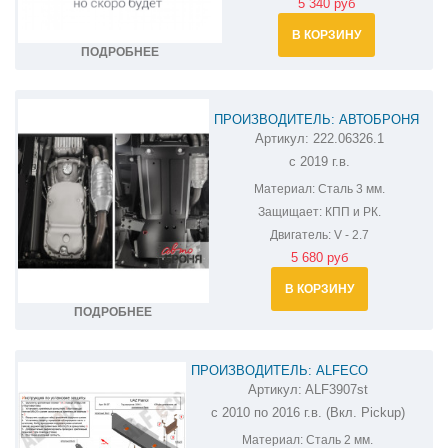
5 340 руб
В КОРЗИНУ
ПОДРОБНЕЕ
ПРОИЗВОДИТЕЛЬ: АВТОБРОНЯ
Артикул:
222.06326.1
ЗАЩИТА КПП И РК УАЗ ПАТРИОТ
с 2019 г.в.
222.06326.1
Материал:
Сталь 3 мм.
Защищает:
КПП и РК.
Двигатель:
V - 2.7
5 680 руб
В КОРЗИНУ
ПОДРОБНЕЕ
ПРОИЗВОДИТЕЛЬ: ALFECO
Артикул:
ALF3907st
ЗАЩИТА ТОПЛИВНЫХ БАКОВ УАЗ
с 2010 по 2016 г.в. (Вкл. Pickup)
ПАТРИОТ ALF3907ST
Материал:
Сталь 2 мм.