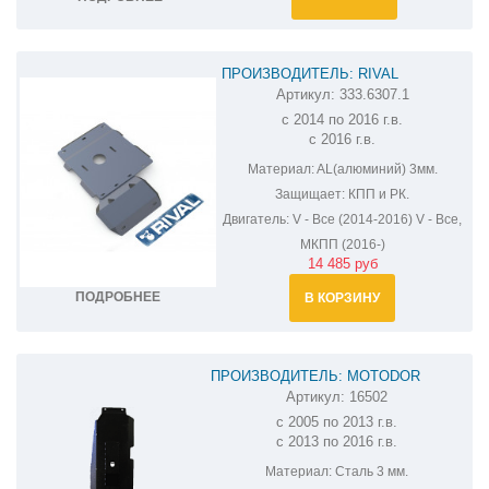
ПРОИЗВОДИТЕЛЬ: RIVAL
Артикул:
333.6307.1
ЗАЩИТА КПП И РК УАЗ PATRIOT
с 2014 по 2016 г.в.
333.6307.1
с 2016 г.в.
Материал:
AL(алюминий) 3мм.
Защищает:
КПП и РК.
Двигатель:
V - Все (2014-2016) V - Все,
МКПП (2016-)
14 485 руб
ПОДРОБНЕЕ
В КОРЗИНУ
ПРОИЗВОДИТЕЛЬ: MOTODOR
Артикул:
16502
ЗАЩИТА ТОПЛИВНОГО БАКА UAZ (УАЗ)
с 2005 по 2013 г.в.
PATRIOT 16502
с 2013 по 2016 г.в.
Материал:
Сталь 3 мм.