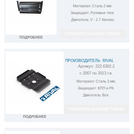
Материал:
Сталь 2 мм.
Защищает:
Рулевые тяги.
Двигатель:
V - 2.7 бензин
УТОЧНЯЙТЕ НАЛИЧИЕ ТОВАРА
ПОДРОБНЕЕ
ПРОИЗВОДИТЕЛЬ: RIVAL
Артикул:
222.6302.2
ЗАЩИТА КПП И РК UAZ PATRIOT
с 2007 по 2013 г.в.
222.6302.2
Материал:
Сталь 3 мм.
Защищает:
КПП и РК.
Двигатель:
Все.
УТОЧНЯЙТЕ НАЛИЧИЕ ТОВАРА
ПОДРОБНЕЕ