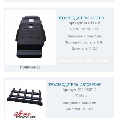
ПРОИЗВОДИТЕЛЬ: ALFECO
Артикул:
ALF3902st
ЗАЩИТА КПП И РК УАЗ PATRIOT
с 2010 по 2013 г.в.
ALF3902ST
Материал:
Сталь 2 мм.
Защищает:
Картер и КПП.
Двигатель:
V - 2.7
УТОЧНЯЙТЕ НАЛИЧИЕ ТОВАРА
ПОДРОБНЕЕ
ПРОИЗВОДИТЕЛЬ: АВТОБРОНЯ
Артикул:
222.06321.1
ЗАЩИТА РУЛЕВЫХ ТЯГ УСИЛЕННАЯ UAZ
с 2014 г.в.
PATRIOT 222.06321.1
Материал:
Сталь 3 мм.
Двигатель:
V - Все