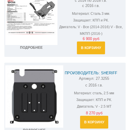
с 2014 по 2016 г.в.
222.06311.1
с 2016 г.в.
Материал:
Сталь 3 мм.
Защищает:
КПП и РК.
Двигатель:
V - Все (2014-2016) V - Все,
МКПП (2016-)
6 900 руб
ПОДРОБНЕЕ
В КОРЗИНУ
ПРОИЗВОДИТЕЛЬ: SHERIFF
Артикул:
27.3255
ЗАЩИТА КПП И РК УАЗ ПАТРИОТ
с 2016 г.в.
27.3255
Материал:
сталь, 2.5 мм
Защищает:
КПП и РК.
Двигатель:
V - 2.5 MT
8 270 руб
В КОРЗИНУ