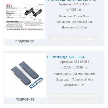
Артикул:
222.06309.1
ЗАЩИТА ТОПЛИВНОГО БАКА UAZ
с 2007 г.в.
PATRIOT 222.06309.1
Материал:
Сталь 3 мм.
Защищает:
Топливный бак.
Двигатель:
V - Все
УТОЧНЯЙТЕ НАЛИЧИЕ ТОВАРА
ПОДРОБНЕЕ
ПРОИЗВОДИТЕЛЬ: RIVAL
Артикул:
333.6309.1
ЗАЩИТА ТОПЛИВНОГО БАКА УАЗ
с 2005 по 2016 г.в.
PATRIOT 333.6309.1
Материал:
AL(алюминий) 3мм.
Защищает:
Топливный бак.
Двигатель:
Все.
УТОЧНЯЙТЕ НАЛИЧИЕ ТОВАРА
ПОДРОБНЕЕ