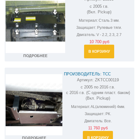
ЗАЩИТА РУЛЕВЫХ ТЯГ УАЗ
с 2005 г.в.
ПАТРИОТ 16506
(Вкл. Pickup)
Материал:
Сталь 3 мм.
Защищает:
Рулевые тяги.
Двигатель:
V - 2.2, 2.3, 2.7
10 700 руб
В КОРЗИНУ
ПОДРОБНЕЕ
ПРОИЗВОДИТЕЛЬ: ТСС
Артикул:
ZKTCC00119
ЗАЩИТА РК УАЗ PATRIOT ZKTCC00119
с 2005 по 2016 г.в.
с 2016 г.в. (С одним пласт. баком)
(Вкл. Pickup)
Материал:
AL(алюминий) 4мм.
Защищает:
РК.
Двигатель:
Все.
11 760 руб
В КОРЗИНУ
ПОДРОБНЕЕ