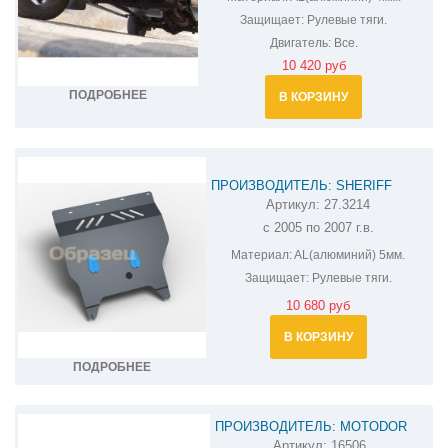
Защищает:
Рулевые тяги.
Двигатель:
Все.
10 420 руб
ПОДРОБНЕЕ
В КОРЗИНУ
ПРОИЗВОДИТЕЛЬ: SHERIFF
Артикул:
27.3214
ЗАЩИТА РУЛЕВЫХ ТЯГ УАЗ
с 2005 по 2007 г.в.
ПАТРИОТ 27.3214
Материал:
AL(алюминий) 5мм.
Защищает:
Рулевые тяги.
10 680 руб
В КОРЗИНУ
ПОДРОБНЕЕ
ПРОИЗВОДИТЕЛЬ: MOTODOR
Артикул:
16506