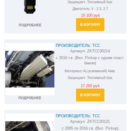
Защищает:
Топливный бак.
Двигатель:
V - 2.3, 2.7
15 100 руб
В КОРЗИНУ
ПОДРОБНЕЕ
ПРОИЗВОДИТЕЛЬ: ТСС
Артикул:
ZKTCC00214
ЗАЩИТА ТОПЛИВНОГО БАКА УАЗ
с 2016 г.в. (Вкл. Pickup с одним пласт.
PATRIOT ZKTCC00214
баком)
Материал:
AL(алюминий) 4мм.
Защищает:
Топливный бак.
17 250 руб
В КОРЗИНУ
ПОДРОБНЕЕ
ПРОИЗВОДИТЕЛЬ: ТСС
Артикул:
ZKTCC00121
ЗАЩИТА ТОПЛИВНОГО БАКА УАЗ
с 2005 по 2016 г.в. (Вкл. Pickup)
PATRIOT ZKTCC00121