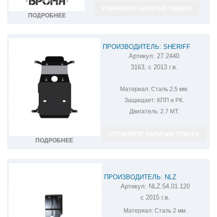
УТОЧНЯЙТЕ НАЛИЧИЕ ТОВАРА
ПОДРОБНЕЕ
ПРОИЗВОДИТЕЛЬ: SHERIFF
Артикул:
27.2440
ЗАЩИТА КПП И РК ДЛЯ УАЗ
3163, с 2013 г.в.
ПАТРИОТ 27.2440
Материал:
Сталь 2,5 мм.
Защищает:
КПП и РК.
Двигатель:
2.7 MT.
УТОЧНЯЙТЕ НАЛИЧИЕ ТОВАРА
ПОДРОБНЕЕ
ПРОИЗВОДИТЕЛЬ: NLZ
Артикул:
NLZ.54.01.120
ЗАЩИТА КПП НА УАЗ PATRIOT
с 2015 г.в.
NLZ.54.01.120
Материал:
Сталь 2 мм.