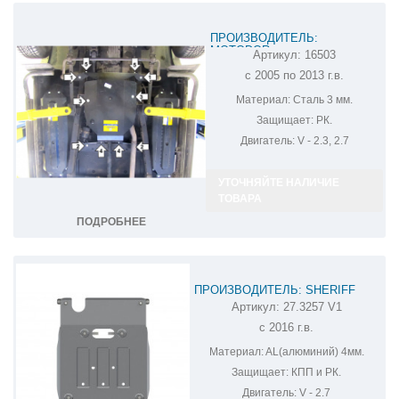
ПРОИЗВОДИТЕЛЬ:
MOTODOR
Артикул:
16503
ЗАЩИТА РК УАЗ ПАТРИОТ 16503
с 2005 по 2013 г.в.
Материал:
Сталь 3 мм.
Защищает:
РК.
Двигатель:
V - 2.3, 2.7
УТОЧНЯЙТЕ НАЛИЧИЕ
ТОВАРА
ПОДРОБНЕЕ
ПРОИЗВОДИТЕЛЬ: SHERIFF
Артикул:
27.3257 V1
ЗАЩИТА КПП И РК UAZ PATRIOT
с 2016 г.в.
27.3257 V1
Материал:
AL(алюминий) 4мм.
Защищает:
КПП и РК.
Двигатель:
V - 2.7