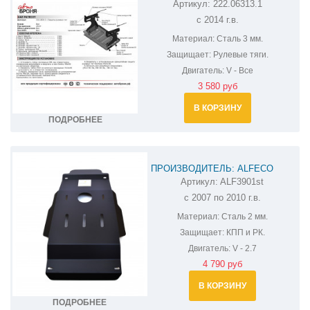
Артикул:
222.06313.1
ЗАЩИТА РУЛЕВЫХ ТЯГ UAZ PATRIOT
с 2014 г.в.
222.06313.1
Материал:
Сталь 3 мм.
Защищает:
Рулевые тяги.
Двигатель:
V - Все
3 580 руб
В КОРЗИНУ
ПОДРОБНЕЕ
ПРОИЗВОДИТЕЛЬ: ALFECO
Артикул:
ALF3901st
ЗАЩИТА КПП И РК УАЗ PATRIOT
с 2007 по 2010 г.в.
ALF3901ST
Материал:
Сталь 2 мм.
Защищает:
КПП и РК.
Двигатель:
V - 2.7
4 790 руб
В КОРЗИНУ
ПОДРОБНЕЕ