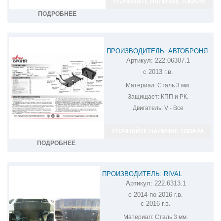
УТОЧНЯЙТЕ НАЛИЧИЕ ТОВАРА
ПОДРОБНЕЕ
ПРОИЗВОДИТЕЛЬ: АВТОБРОНЯ
Артикул:
222.06307.1
ЗАЩИТА КПП И РК UAZ PATRIOT
с 2013 г.в.
222.06307.1
Материал:
Сталь 3 мм.
Защищает:
КПП и РК.
Двигатель:
V - Все
УТОЧНЯЙТЕ НАЛИЧИЕ ТОВАРА
ПОДРОБНЕЕ
ПРОИЗВОДИТЕЛЬ: RIVAL
Артикул:
222.6313.1
ЗАЩИТА РУЛЕВЫХ ТЯГ UAZ PATRIOT
с 2014 по 2016 г.в.
222.6313.1
с 2016 г.в.
Материал:
Сталь 3 мм.