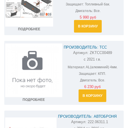
Защищает:
Топливный бак.
Двигатель:
Все.
5 990 руб
В КОРЗИНУ
ПОДРОБНЕЕ
ПРОИЗВОДИТЕЛЬ: ТСС
Артикул:
ZKTCC00489
ЗАЩИТА КПП УАЗ ПАТРИОТ
с 2021 г.в.
ZKTCC00489
Материал:
AL(алюминий) 4мм.
Защищает:
КПП.
Двигатель:
Все.
6 230 руб
В КОРЗИНУ
ПОДРОБНЕЕ
ПРОИЗВОДИТЕЛЬ: АВТОБРОНЯ
Артикул:
222.06311.1
ЗАЩИТА КПП И РК UAZ PATRIOT