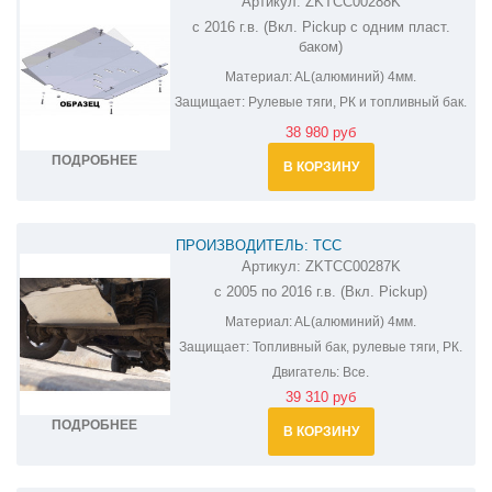
Артикул:
ZKTCC00288K
ЗАЩИТА РУЛЕВЫХ ТЯГ, РК И ТОПЛИВНОГО
с 2016 г.в. (Вкл. Pickup с одним пласт.
БАКА УАЗ PATRIOT ZKTCC00288K
баком)
Материал:
AL(алюминий) 4мм.
Защищает:
Рулевые тяги, РК и топливный бак.
38 980 руб
ПОДРОБНЕЕ
В КОРЗИНУ
ПРОИЗВОДИТЕЛЬ: ТСС
Артикул:
ZKTCC00287K
ЗАЩИТА РУЛЕВЫХ ТЯГ, РК И ТОПЛИВНОГО
с 2005 по 2016 г.в. (Вкл. Pickup)
БАКА УАЗ PATRIOT ZKTCC00287K
Материал:
AL(алюминий) 4мм.
Защищает:
Топливный бак, рулевые тяги, РК.
Двигатель:
Все.
39 310 руб
ПОДРОБНЕЕ
В КОРЗИНУ