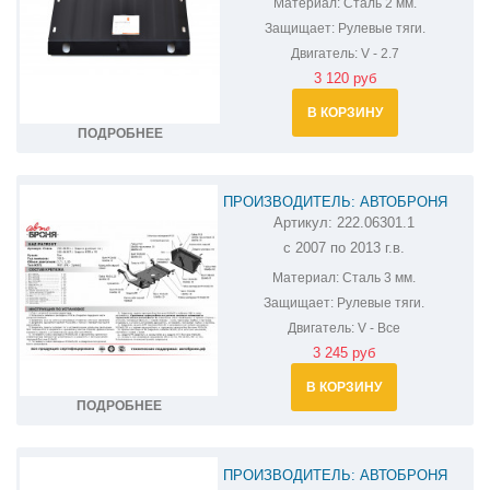
Материал:
Сталь 2 мм.
Защищает:
Рулевые тяги.
Двигатель:
V - 2.7
3 120 руб
В КОРЗИНУ
ПОДРОБНЕЕ
ПРОИЗВОДИТЕЛЬ: АВТОБРОНЯ
Артикул:
222.06301.1
ЗАЩИТА РУЛЕВЫХ ТЯГ UAZ PATRIOT
с 2007 по 2013 г.в.
222.06301.1
Материал:
Сталь 3 мм.
Защищает:
Рулевые тяги.
Двигатель:
V - Все
3 245 руб
В КОРЗИНУ
ПОДРОБНЕЕ
ПРОИЗВОДИТЕЛЬ: АВТОБРОНЯ