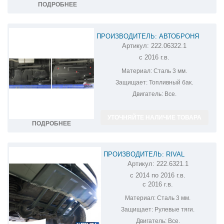
ПОДРОБНЕЕ
ПРОИЗВОДИТЕЛЬ: АВТОБРОНЯ
Артикул:
222.06322.1
ЗАЩИТА ТОПЛИВНОГО БАКА UAZ
с 2016 г.в.
PATRIOT 222.06322.1
Материал:
Сталь 3 мм.
Защищает:
Топливный бак.
Двигатель:
Все.
УТОЧНЯЙТЕ НАЛИЧИЕ ТОВАРА
ПОДРОБНЕЕ
ПРОИЗВОДИТЕЛЬ: RIVAL
Артикул:
222.6321.1
ЗАЩИТА РУЛЕВЫХ ТЯГ UAZ PATRIOT
с 2014 по 2016 г.в.
222.6321.1
с 2016 г.в.
Материал:
Сталь 3 мм.
Защищает:
Рулевые тяги.
Двигатель:
Все.