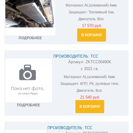
Материал:
AL(алюминий) 4мм.
Защищает:
Топливный бак.
Двигатель:
Все.
17 570 руб
В КОРЗИНУ
ПОДРОБНЕЕ
ПРОИЗВОДИТЕЛЬ: ТСС
Артикул:
ZKTCC00490K
ЗАЩИТА КПП, РК И РУЛЕВЫХ ТЯГ УАЗ
с 2021 г.в.
ПАТРИОТ ZKTCC00490K
Материал:
AL(алюминий) 4мм.
Защищает:
КПП, РК, рулевые тяги.
Двигатель:
Все.
21 540 руб
ПОДРОБНЕЕ
В КОРЗИНУ
ПРОИЗВОДИТЕЛЬ: ТСС