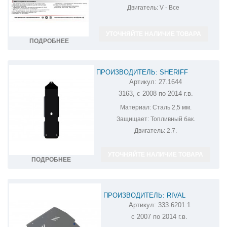
Двигатель:
V - Все
УТОЧНЯЙТЕ НАЛИЧИЕ ТОВАРА
ПОДРОБНЕЕ
ПРОИЗВОДИТЕЛЬ: SHERIFF
Артикул:
27.1644
ЗАЩИТА ТОПЛИВНОГО БАКА ДЛЯ УАЗ
3163, с 2008 по 2014 г.в.
ПАТРИОТ 27.1644
Материал:
Сталь 2,5 мм.
Защищает:
Топливный бак.
Двигатель:
2.7.
УТОЧНЯЙТЕ НАЛИЧИЕ ТОВАРА
ПОДРОБНЕЕ
ПРОИЗВОДИТЕЛЬ: RIVAL
Артикул:
333.6201.1
ЗАЩИТА КАРТЕРА И КПП УАЗ PATRIOT
с 2007 по 2014 г.в.
333.6201.1