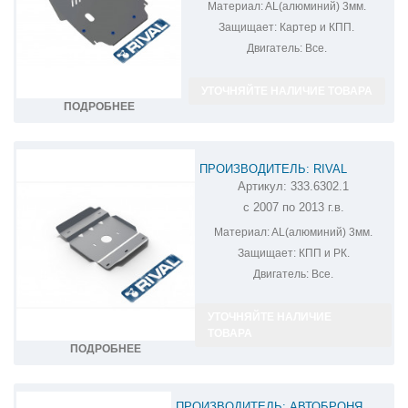
Материал:
AL(алюминий) 3мм.
Защищает:
Картер и КПП.
Двигатель:
Все.
УТОЧНЯЙТЕ НАЛИЧИЕ ТОВАРА
ПОДРОБНЕЕ
ПРОИЗВОДИТЕЛЬ: RIVAL
Артикул:
333.6302.1
ЗАЩИТА КПП И РК УАЗ PATRIOT
с 2007 по 2013 г.в.
333.6302.1
Материал:
AL(алюминий) 3мм.
Защищает:
КПП и РК.
Двигатель:
Все.
УТОЧНЯЙТЕ НАЛИЧИЕ
ТОВАРА
ПОДРОБНЕЕ
ПРОИЗВОДИТЕЛЬ: АВТОБРОНЯ