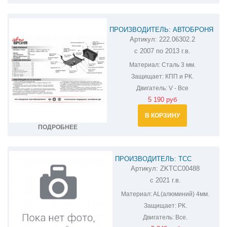
ПРОИЗВОДИТЕЛЬ: АВТОБРОНЯ
Артикул:
222.06302.2
ЗАЩИТА КПП И РК UAZ PATRIOT
с 2007 по 2013 г.в.
222.06302.2
Материал:
Сталь 3 мм.
Защищает:
КПП и РК.
Двигатель:
V - Все
5 190 руб
В КОРЗИНУ
ПОДРОБНЕЕ
ПРОИЗВОДИТЕЛЬ: ТСС
Артикул:
ZKTCC00488
ЗАЩИТА РК УАЗ ПАТРИОТ
с 2021 г.в.
ZKTCC00488
Материал:
AL(алюминий) 4мм.
Защищает:
РК.
Двигатель:
Все.