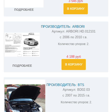
3 545 руб
В КОРЗИНУ
ПОДРОБНЕЕ
ПРОИЗВОДИТЕЛЬ: ARBORI
Артикул:
ARBORI.HD.012101
АМОРТИЗАТОРЫ (УПОРЫ) КАПОТА НА FORD
с 2006 по 2010 г.в.
MONDEO ARBORI.HD.012101
Количество упоров:
2.
4 188 руб
В КОРЗИНУ
ПОДРОБНЕЕ
ПРОИЗВОДИТЕЛЬ: BTS
Артикул:
BD02.03
АМОРТИЗАТОР (УПОР) КАПОТА НА FORD
с 2007 по 2015 г.в.
MONDEO BD02.03
Количество упоров:
2.