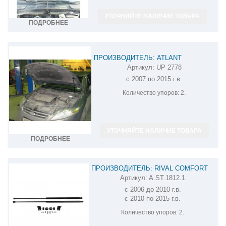
УТОЧНЯЙТЕ НАЛИЧИЕ ТОВАРА
ПОДРОБНЕЕ
ПРОИЗВОДИТЕЛЬ: ATLANT
Артикул:
UP 2778
АМОРТИЗАТОР (УПОР) КАПОТА НА FORD
с 2007 по 2015 г.в.
MONDEO UP 2778
Количество упоров:
2.
УТОЧНЯЙТЕ НАЛИЧИЕ ТОВАРА
ПОДРОБНЕЕ
ПРОИЗВОДИТЕЛЬ: RIVAL COMFORT
Артикул:
A.ST.1812.1
АМОРТИЗАТОР (УПОР) КАПОТА НА FORD
с 2006 до 2010 г.в.
MONDEO A.ST.1812.1
с 2010 по 2015 г.в.
Количество упоров:
2.