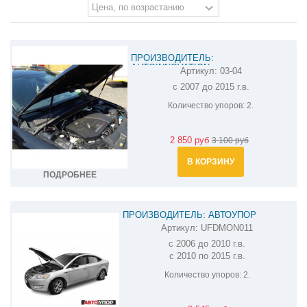
ПРОИЗВОДИТЕЛЬ:
AUTOINNOVATION
Артикул:
03-04
АМОРТИЗАТОР (УПОР) КАПОТА НА
с 2007 до 2015 г.в.
FORD MONDEO 03-04
Количество упоров:
2.
2 850 руб
3 100 руб
В КОРЗИНУ
ПОДРОБНЕЕ
ПРОИЗВОДИТЕЛЬ: АВТОУПОР
Артикул:
UFDMON011
АМОРТИЗАТОР (УПОР) КАПОТА НА FORD
с 2006 до 2010 г.в.
MONDEO UFDMON011
с 2010 по 2015 г.в.
Количество упоров:
2.