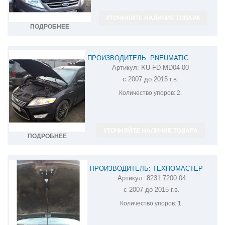
УТОЧНЯЙТЕ НАЛИЧИЕ ТОВАРА
ПОДРОБНЕЕ
ПРОИЗВОДИТЕЛЬ: PNEUMATIC
Артикул:
KU-FD-MD04-00
АМОРТИЗАТОР (УПОР) КАПОТА НА FORD
с 2007 до 2015 г.в.
MONDEO KU-FD-MD04-00
Количество упоров:
2.
УТОЧНЯЙТЕ НАЛИЧИЕ ТОВАРА
ПОДРОБНЕЕ
ПРОИЗВОДИТЕЛЬ: ТЕХНОМАСТЕР
Артикул:
8231.7200.04
АМОРТИЗАТОР (УПОР) КАПОТА НА FORD
с 2007 до 2015 г.в.
MONDEO 8231.7200.04
Количество упоров:
1.