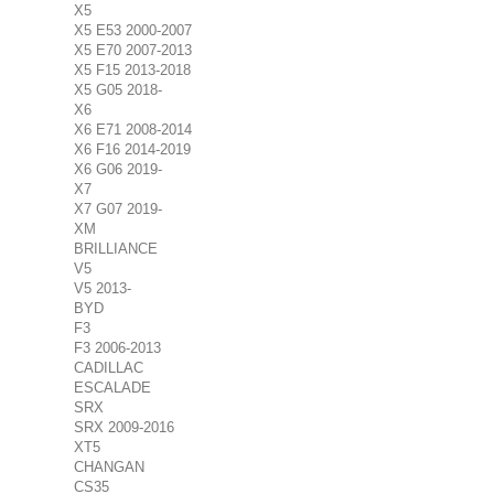
X5
X5 E53 2000-2007
X5 E70 2007-2013
X5 F15 2013-2018
X5 G05 2018-
X6
X6 E71 2008-2014
X6 F16 2014-2019
X6 G06 2019-
X7
X7 G07 2019-
XM
BRILLIANCE
V5
V5 2013-
BYD
F3
F3 2006-2013
CADILLAC
ESCALADE
SRX
SRX 2009-2016
XT5
CHANGAN
CS35