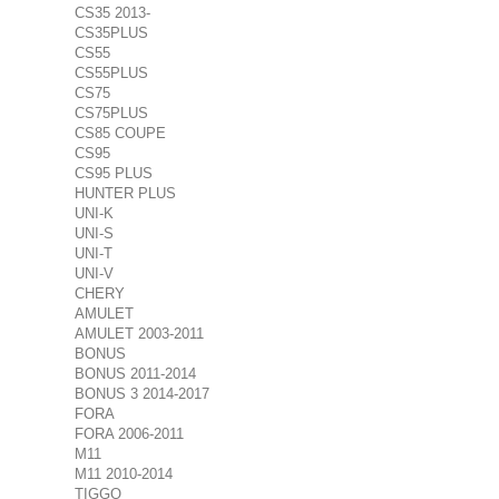
CS35 2013-
CS35PLUS
CS55
CS55PLUS
CS75
CS75PLUS
CS85 COUPE
CS95
CS95 PLUS
HUNTER PLUS
UNI-K
UNI-S
UNI-T
UNI-V
CHERY
AMULET
AMULET 2003-2011
BONUS
BONUS 2011-2014
BONUS 3 2014-2017
FORA
FORA 2006-2011
M11
M11 2010-2014
TIGGO