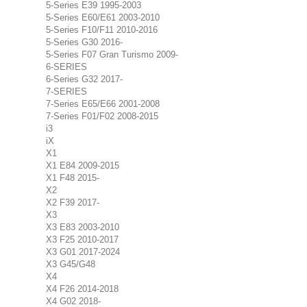
5-Series E39 1995-2003
5-Series E60/E61 2003-2010
5-Series F10/F11 2010-2016
5-Series G30 2016-
5-Series F07 Gran Turismo 2009-
6-SERIES
6-Series G32 2017-
7-SERIES
7-Series E65/E66 2001-2008
7-Series F01/F02 2008-2015
i3
iX
X1
X1 E84 2009-2015
X1 F48 2015-
X2
X2 F39 2017-
X3
X3 E83 2003-2010
X3 F25 2010-2017
X3 G01 2017-2024
X3 G45/G48
X4
X4 F26 2014-2018
X4 G02 2018-